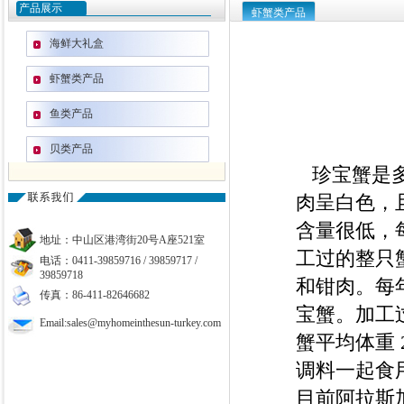
产品展示
虾蟹类产品
海鲜大礼盒
虾蟹类产品
鱼类产品
贝类产品
珍宝蟹是
肉呈白色，
含量很低，每
地址：中山区港湾街20号A座521室
工过的整只
电话：0411-39859716 / 39859717 /
39859718
和钳肉。每
传真：86-411-82646682
宝蟹。加工
Email:sales@myhomeinthesun-turkey.com
蟹平均体重 
调料一起食
目前阿拉斯