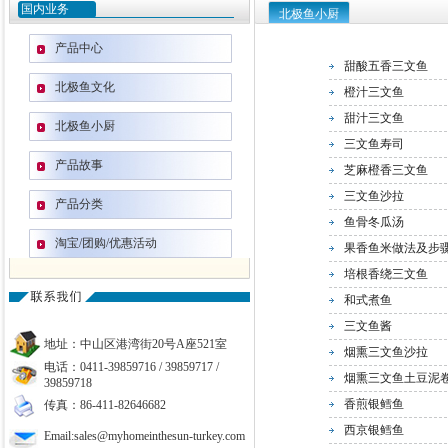
国内业务
北极鱼小厨
产品中心
甜酸五香三文鱼
北极鱼文化
橙汁三文鱼
甜汁三文鱼
北极鱼小厨
三文鱼寿司
产品故事
芝麻橙香三文鱼
三文鱼沙拉
产品分类
鱼骨冬瓜汤
淘宝/团购/优惠活动
果香鱼米做法及步
培根香绕三文鱼
和式煮鱼
三文鱼酱
地址：中山区港湾街20号A座521室
烟熏三文鱼沙拉
电话：0411-39859716 / 39859717 /
烟熏三文鱼土豆泥
39859718
香煎银鳕鱼
传真：86-411-82646682
西京银鳕鱼
Email:sales@myhomeinthesun-turkey.com